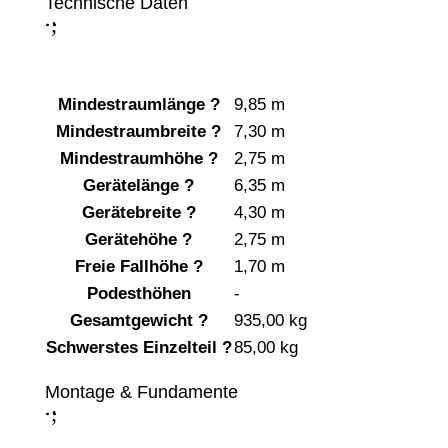
Technische Daten
;
:
Mindestraumlänge
?
9,85 m
Mindestraumbreite
?
7,30 m
Mindestraumhöhe
?
2,75 m
Gerätelänge
?
6,35 m
Gerätebreite
?
4,30 m
Gerätehöhe
?
2,75 m
Freie Fallhöhe
?
1,70 m
Podesthöhen
-
Gesamtgewicht
?
935,00 kg
Schwerstes Einzelteil
?
85,00 kg
Montage & Fundamente
;
: