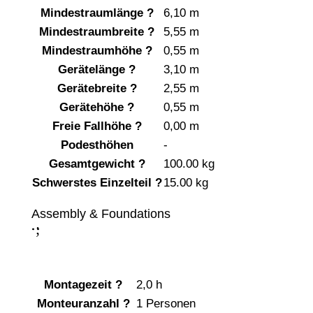
Mindestraumlänge
?
6,10 m
Mindestraumbreite
?
5,55 m
Mindestraumhöhe
?
0,55 m
Gerätelänge
?
3,10 m
Gerätebreite
?
2,55 m
Gerätehöhe
?
0,55 m
Freie Fallhöhe
?
0,00 m
Podesthöhen
-
Gesamtgewicht
?
100.00 kg
Schwerstes Einzelteil
?
15.00 kg
Assembly & Foundations
;
:
Montagezeit
?
2,0 h
Monteuranzahl
?
1 Personen