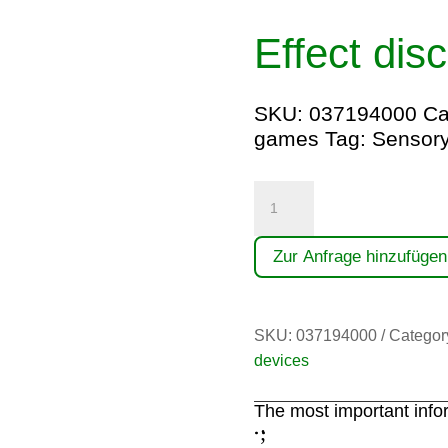
Effect disc
SKU:
037194000
Ca
games
Tag:
Sensory
Effektscheibe
quantity
Zur Anfrage hinzufügen
SKU:
037194000
Categor
devices
The most important info
;
: