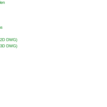
den
ns
 (2D DWG)
 (3D DWG)