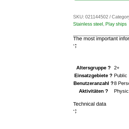
SKU:
021144502
Categor
Stainless steel
,
Play ships
The most important info
;
:
Altersgruppe
?
2+
Einsatzgebiete
?
Public
Benutzeranzahl
?
8 Pers
Aktivitäten
?
Physica
Technical data
;
: