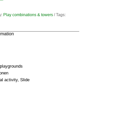
y:
Play combinations & towers
Tags:
rmation
 playgrounds
onen
l activity
,
Slide