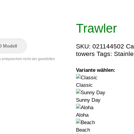
Trawler
SKU:
021144502
Ca
D Modell
towers
Tags:
Stainle
n entsprechen nicht der gewählten
Variante wählen:
Classic
Sunny Day
Aloha
Beach