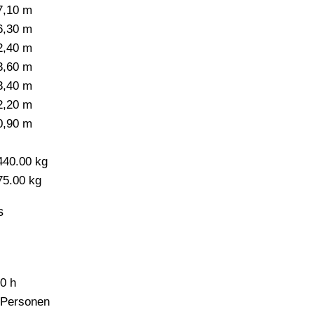
7,10 m
6,30 m
2,40 m
3,60 m
3,40 m
2,20 m
0,90 m
-
440.00 kg
75.00 kg
s
,0 h
 Personen