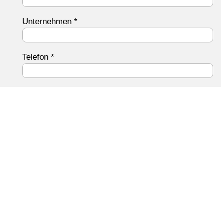
Unternehmen
*
Telefon
*
E-Mail-Adresse
*
Ihre Nachricht an uns
*
Datenschutz
Ich habe die
Datenschutzerklärung
gelesen und bin damit
einverstanden.