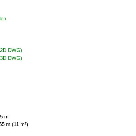
den
 (2D DWG)
 (3D DWG)
65 m
65 m (11 m²)