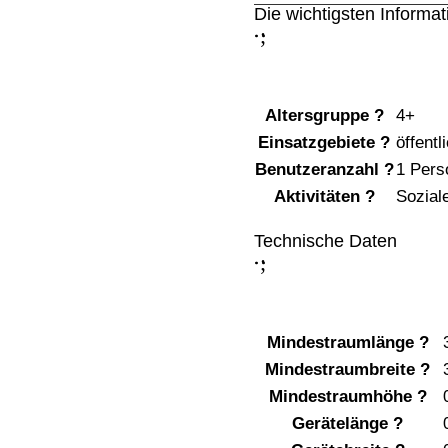
Die wichtigsten Informa
;
:
Altersgruppe
?
4+
Einsatzgebiete
?
öffentl
Benutzeranzahl
?
1 Pers
Aktivitäten
?
Soziale
Technische Daten
;
:
Mindestraumlänge
?
Mindestraumbreite
?
Mindestraumhöhe
?
Gerätelänge
?