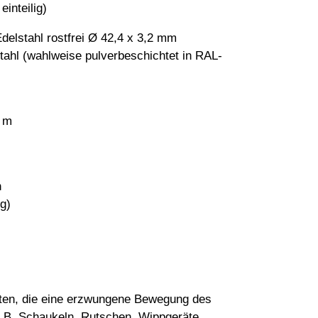
einteilig)
delstahl rostfrei Ø 42,4 x 3,2 mm
tahl (wahlweise pulverbeschichtet in RAL-
0 m
n
g)
räten, die eine erzwungene Bewegung des
.B. Schaukeln, Rutschen, Wippgeräte,