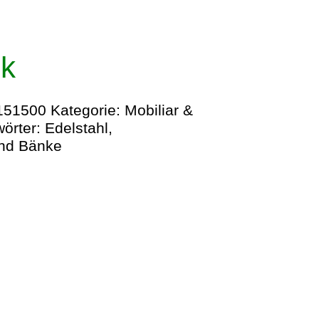
k
151500
Kategorie:
Mobiliar &
örter:
Edelstahl
,
und Bänke