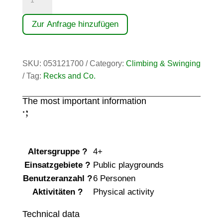
(0,90/1,30/1,70)
quantity
Zur Anfrage hinzufügen
SKU:
053121700
Category:
Climbing & Swinging
Tag:
Recks and Co.
The most important information
;
:
Altersgruppe
?
4+
Einsatzgebiete
?
Public playgrounds
Benutzeranzahl
?
6 Personen
Aktivitäten
?
Physical activity
Technical data