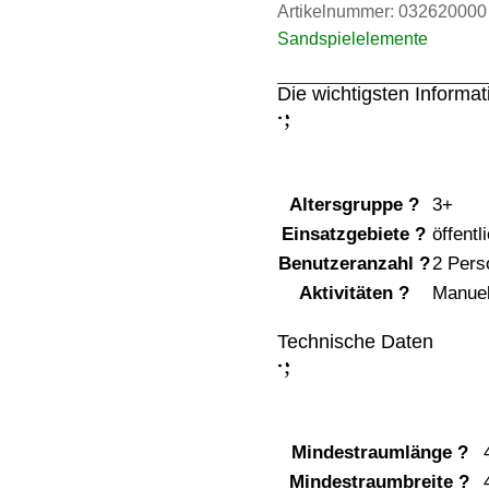
Artikelnummer:
032620000
Sandspielelemente
Die wichtigsten Informa
;
:
Altersgruppe
?
3+
Einsatzgebiete
?
öffentl
Benutzeranzahl
?
2 Pers
Aktivitäten
?
Manuell
Technische Daten
;
:
Mindestraumlänge
?
Mindestraumbreite
?