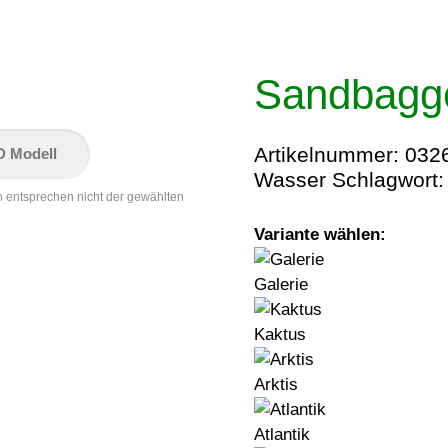
Sandbagg
Artikelnummer:
032
D Modell
Wasser
Schlagwort
n entsprechen nicht der gewählten
Variante wählen:
Galerie
Kaktus
Arktis
Atlantik